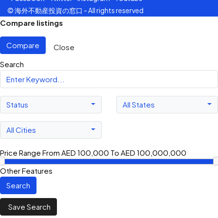
© 海外不動産投資の窓口 - All rights reserved
Compare listings
Compare
Close
Search
Status
All States
All Cities
Price Range
From
AED 100,000
To
AED 100,000,000
Other Features
Search
Save Search