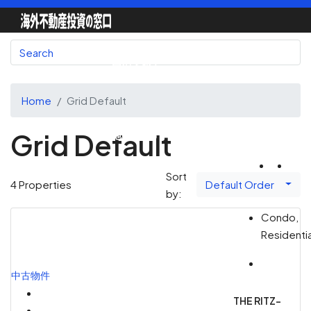
国別で探す
Home
Grid Default
Grid Default
地図で探す
Sort
Default Order
4 Properties
by:
不動産会社一覧
Condo,
Residentia
中古物件
不動産エージェント
THE RITZ-