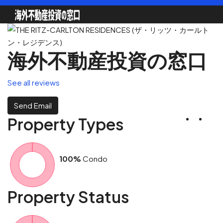
国別で探す
海外不動産投資の窓口
See all reviews
地図で探す
Send Email
Property
Types
不動産会社一覧
100%
Condo
Property
Status
不動産エージェント