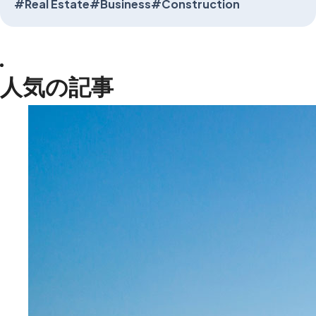
#Real Estate
#Business
#Construction
人気の記事