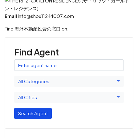
Email
info@shou11244007.com
Find 海外不動産投資の窓口 on:
Find Agent
All Categories
All Cities
Search Agent