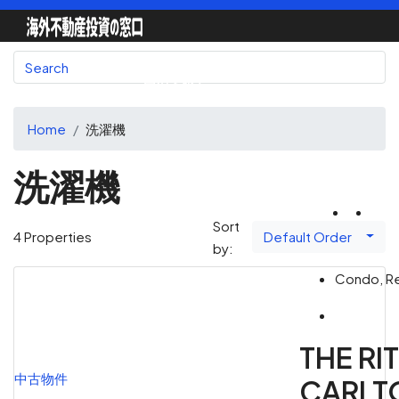
国別で探す
Home
洗濯機
洗濯機
地図で探す
Sort
Default Order
4 Properties
by:
不動産会社一覧
Condo, Re
THE RI
不動産エージェント
中古物件
CARLT