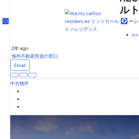
ルト
マレーシ
# 
2年 ago
海外不動産投資の窓口
Email
中古物件