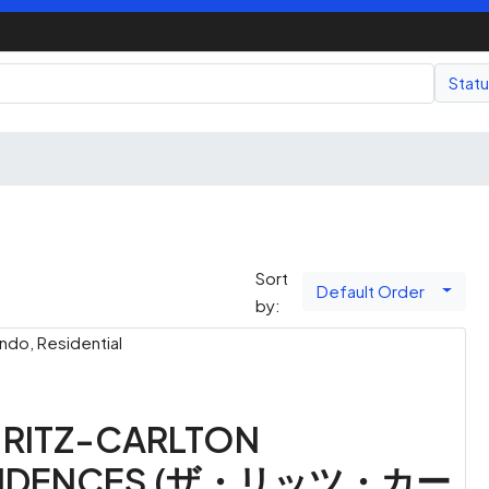
Stat
Sort
Default Order
by:
do, Residential
 RITZ-CARLTON
SIDENCES (ザ・リッツ・カー