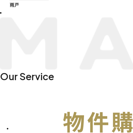
雨戸
Our Service