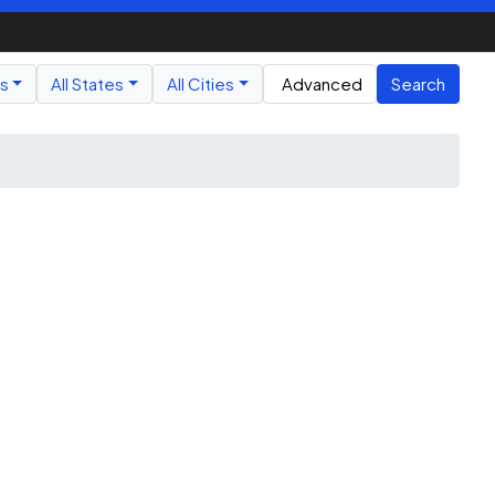
us
All States
All Cities
Advanced
Search