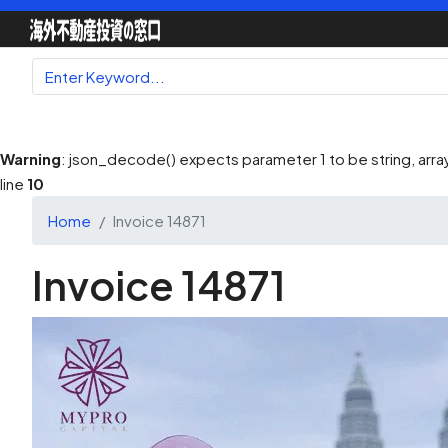
Warning
: json_decode() expects parameter 1 to be string, array
line
10
Home
Invoice 14871
Invoice 14871