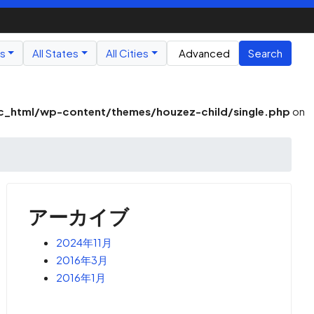
us
All States
All Cities
Advanced
Search
_html/wp-content/themes/houzez-child/single.php
on
アーカイブ
2024年11月
2016年3月
2016年1月