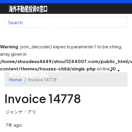
国別で探す
Warning
: json_decode() expects parameter 1 to be string,
array given in
地図で探す
/home/shoudesu4649/shou11244007.com/public_html/
content/themes/houzez-child/single.php
on line
10
Home
Invoice 14778
不動産会社一覧
Invoice 14778
ジャンナ・アリ
不動産エージェント
7年 ago