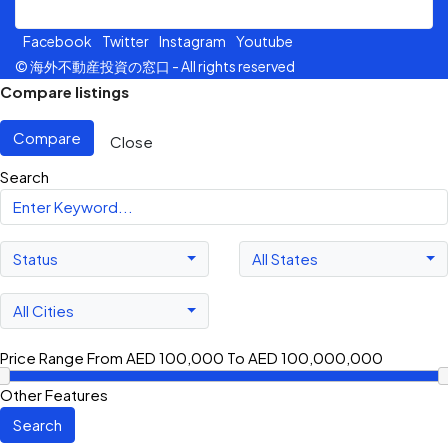
Facebook
Twitter
Instagram
Youtube
© 海外不動産投資の窓口 - All rights reserved
Compare listings
Compare
Close
Search
Status
All States
All Cities
Price Range
From
AED 100,000
To
AED 100,000,000
Other Features
Search