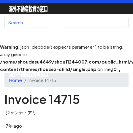
国別で探す
Warning
: json_decode() expects parameter 1 to be string,
array given in
地図で探す
/home/shoudesu4649/shou11244007.com/public_html/
content/themes/houzez-child/single.php
on line
10
Home
Invoice 14715
不動産会社一覧
Invoice 14715
ジャンナ・アリ
不動産エージェント
7年 ago