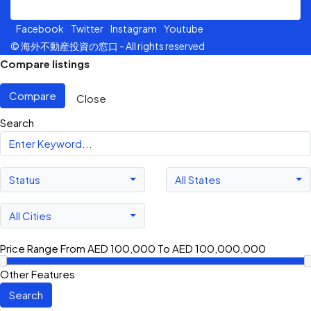
Facebook
Twitter
Instagram
Youtube
© 海外不動産投資の窓口 - All rights reserved
Compare listings
Compare
Close
Search
Status
All States
All Cities
Price Range
From
AED 100,000
To
AED 100,000,000
Other Features
Search