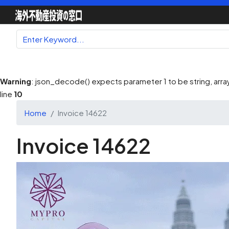
Warning
: json_decode() expects parameter 1 to be string, array
line
10
Home
Invoice 14622
Invoice 14622