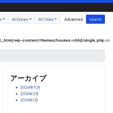
us
All States
All Cities
Advanced
Search
_html/wp-content/themes/houzez-child/single.php
on
アーカイブ
2024年11月
2016年3月
2016年1月