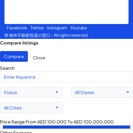
Jalan Sultan Ismail, 50250, Kuala Lumpur.
Facebook
Twitter
Instagram
Youtube
© 海外不動産投資の窓口 - All rights reserved
Compare listings
Compare
Close
Search
Status
All States
All Cities
Price Range
From
AED 100,000
To
AED 100,000,000
Other Features