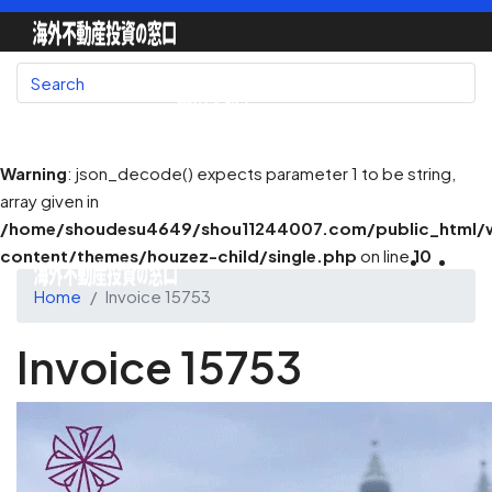
国別で探す
Warning
: json_decode() expects parameter 1 to be string,
array given in
地図で探す
/home/shoudesu4649/shou11244007.com/public_html/
content/themes/houzez-child/single.php
on line
10
Home
Invoice 15753
不動産会社一覧
Invoice 15753
不動産エージェント