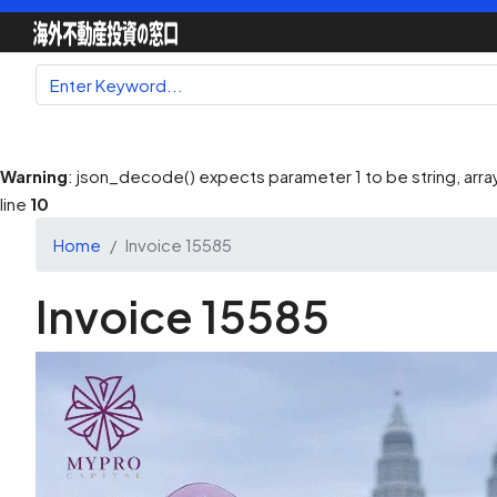
Warning
: json_decode() expects parameter 1 to be string, array
line
10
Home
Invoice 15585
Invoice 15585