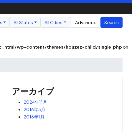
us
All States
All Cities
Advanced
Search
_html/wp-content/themes/houzez-child/single.php
on
アーカイブ
2024年11月
2016年3月
2016年1月