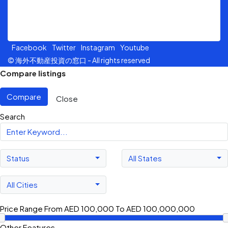
Jalan Sultan Ismail, 50250, Kuala Lumpur.
Facebook
Twitter
Instagram
Youtube
© 海外不動産投資の窓口 - All rights reserved
Compare listings
Compare
Close
Search
Status
All States
All Cities
Price Range
From
AED 100,000
To
AED 100,000,000
Other Features