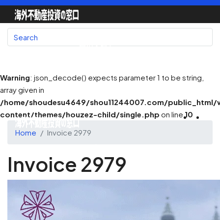
国別で探す
Warning
: json_decode() expects parameter 1 to be string,
array given in
地図で探す
/home/shoudesu4649/shou11244007.com/public_html/
content/themes/houzez-child/single.php
on line
10
Home
Invoice 2979
不動産会社一覧
Invoice 2979
不動産エージェント