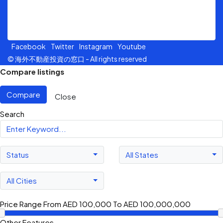
Jalan Sultan Ismail, 50250, Kuala Lumpur.
Facebook
Twitter
Instagram
Youtube
© 海外不動産投資の窓口 - All rights reserved
Compare listings
Compare
Close
Search
Status
All States
All Cities
Price Range
From
AED 100,000
To
AED 100,000,000
Other Features