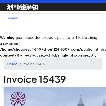
国別で探す
Warning
: json_decode() expects parameter 1 to be string,
array given in
地図で探す
/home/shoudesu4649/shou11244007.com/public_html/
content/themes/houzez-child/single.php
on line
10
Home
Invoice 15439
不動産会社一覧
Invoice 15439
不動産エージェント