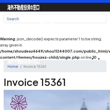
国別で探す
Warning
: json_decode() expects parameter 1 to be string,
array given in
地図で探す
/home/shoudesu4649/shou11244007.com/public_html/
content/themes/houzez-child/single.php
on line
10
Home
Invoice 15361
不動産会社一覧
Invoice 15361
不動産エージェント