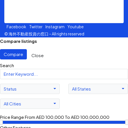
Jalan Sultan Ismail, 50250, Kuala Lumpur.
Facebook
Twitter
Instagram
Youtube
© 海外不動産投資の窓口 - All rights reserved
Compare listings
Compare
Close
Search
Status
All States
All Cities
Price Range
From
AED 100,000
To
AED 100,000,000
Other Features