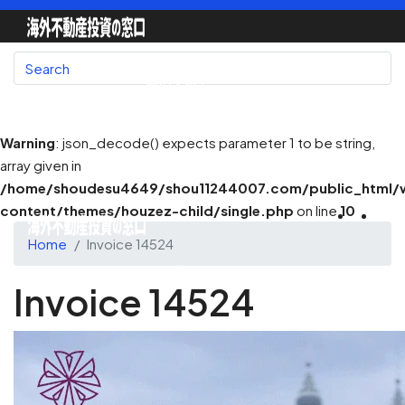
国別で探す
Warning
: json_decode() expects parameter 1 to be string,
array given in
地図で探す
/home/shoudesu4649/shou11244007.com/public_html/
content/themes/houzez-child/single.php
on line
10
Home
Invoice 14524
不動産会社一覧
Invoice 14524
不動産エージェント