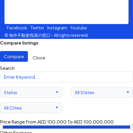
Jalan Sultan Ismail, 50250, Kuala Lumpur.
Facebook
Twitter
Instagram
Youtube
© 海外不動産投資の窓口 - All rights reserved
Compare listings
Compare
Close
Search
Status
All States
All Cities
Price Range
From
AED 100,000
To
AED 100,000,000
Other Features