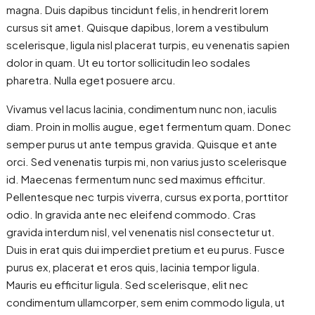
magna. Duis dapibus tincidunt felis, in hendrerit lorem
cursus sit amet. Quisque dapibus, lorem a vestibulum
scelerisque, ligula nisl placerat turpis, eu venenatis sapien
dolor in quam. Ut eu tortor sollicitudin leo sodales
pharetra. Nulla eget posuere arcu.
Vivamus vel lacus lacinia, condimentum nunc non, iaculis
diam. Proin in mollis augue, eget fermentum quam. Donec
semper purus ut ante tempus gravida. Quisque et ante
orci. Sed venenatis turpis mi, non varius justo scelerisque
id. Maecenas fermentum nunc sed maximus efficitur.
Pellentesque nec turpis viverra, cursus ex porta, porttitor
odio. In gravida ante nec eleifend commodo. Cras
gravida interdum nisl, vel venenatis nisl consectetur ut.
Duis in erat quis dui imperdiet pretium et eu purus. Fusce
purus ex, placerat et eros quis, lacinia tempor ligula.
Mauris eu efficitur ligula. Sed scelerisque, elit nec
condimentum ullamcorper, sem enim commodo ligula, ut