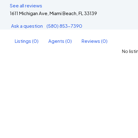
See all reviews
1611 Michigan Ave, Miami Beach, FL 33139
Ask a question
(580) 853-7390
Listings (0)
Agents (0)
Reviews (0)
No list