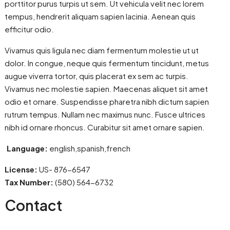
porttitor purus turpis ut sem. Ut vehicula velit nec lorem
tempus, hendrerit aliquam sapien lacinia. Aenean quis
efficitur odio.
Vivamus quis ligula nec diam fermentum molestie ut ut
dolor. In congue, neque quis fermentum tincidunt, metus
augue viverra tortor, quis placerat ex sem ac turpis.
Vivamus nec molestie sapien. Maecenas aliquet sit amet
odio et ornare. Suspendisse pharetra nibh dictum sapien
rutrum tempus. Nullam nec maximus nunc. Fusce ultrices
nibh id ornare rhoncus. Curabitur sit amet ornare sapien.
Language:
english,spanish,french
License:
US- 876-6547
Tax Number:
(580) 564-6732
Contact